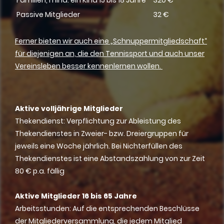
Passive Mitglieder
32 €
Ferner bieten wir auch eine „Schnuppermitgliedschaft“
für diejenigen an, die den Tennissport und auch unser
Vereinsleben besser kennenlernen wollen.
Aktive volljährige Mitglieder
Thekendienst: Verpflichtung zur Ableistung des
Thekendienstes in Zweier- bzw. Dreiergruppen für
jeweils eine Woche jährlich. Bei Nichterfüllen des
Thekendienstes ist eine Abstandszahlung von zur Zeit
80 € p.a. fällig
Aktive Mitglieder 16 bis 65 Jahre
Arbeitsstunden: Auf die entsprechenden Beschlüsse
der Mitgliederversammlung, die jedem Mitglied