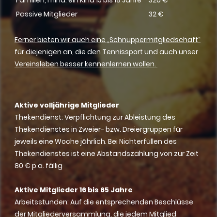
Passive Mitglieder
32 €
Ferner bieten wir auch eine „Schnuppermitgliedschaft“
für diejenigen an, die den Tennissport und auch unser
Vereinsleben besser kennenlernen wollen.
Aktive volljährige Mitglieder
Thekendienst: Verpflichtung zur Ableistung des
Thekendienstes in Zweier- bzw. Dreiergruppen für
jeweils eine Woche jährlich. Bei Nichterfüllen des
Thekendienstes ist eine Abstandszahlung von zur Zeit
80 € p.a. fällig
Aktive Mitglieder 16 bis 65 Jahre
Arbeitsstunden: Auf die entsprechenden Beschlüsse
der Mitgliederversammlung, die jedem Mitglied